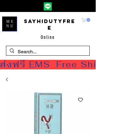
Sayhidutyfre
ME
NU
e
Online
ส่งฟรี EMS  Free Shipping