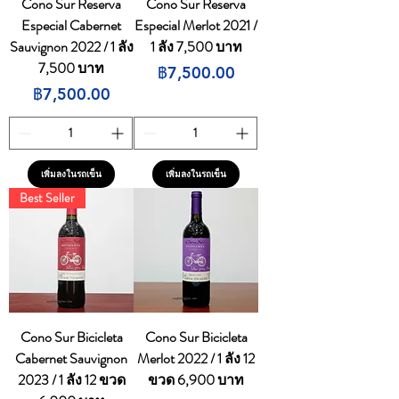
Cono Sur Reserva
Cono Sur Reserva
Especial Cabernet
Especial Merlot 2021 /
Sauvignon 2022 / 1 ลัง
1 ลัง 7,500 บาท
7,500 บาท
ราคา
฿7,500.00
ราคา
฿7,500.00
เพิ่มลงในรถเข็น
เพิ่มลงในรถเข็น
Best Seller
Cono Sur Bicicleta
Cono Sur Bicicleta
Cabernet Sauvignon
Merlot 2022 / 1 ลัง 12
2023 / 1 ลัง 12 ขวด
ขวด 6,900 บาท