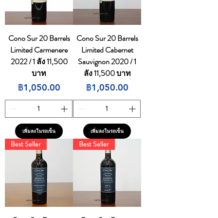
Cono Sur 20 Barrels
Cono Sur 20 Barrels
Limited Carmenere
Limited Cabernet
2022 / 1 ลัง 11,500
Sauvignon 2020 / 1
บาท
ลัง 11,500 บาท
ราคา
ราคา
฿1,050.00
฿1,050.00
เพิ่มลงในรถเข็น
เพิ่มลงในรถเข็น
Best Seller
Best Seller