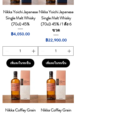
Nikka Yoichi Japanese
Nikka Yoichi Japanese
Single Malt Whisky
Single Malt Whisky
(70cl) 45%
(70cl) 45% / 1 ลัง 6
ขวด
ราคา
฿4,050.00
ราคา
฿22,900.00
เพิ่มลงในรถเข็น
เพิ่มลงในรถเข็น
Nikka Coffey Grain
Nikka Coffey Grain