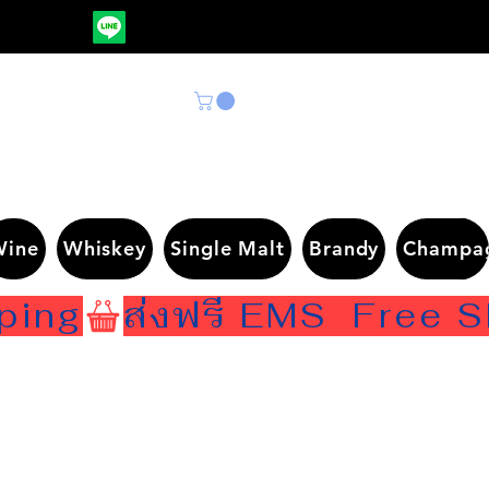
Wine
Whiskey
Single Malt
Brandy
Champa