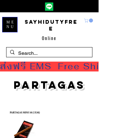
Sayhidutyfre
ME
NU
e
Online
ส่งฟรี EMS  Free Shipping
PARTAGAS