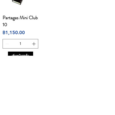
Partagas Mini Club
10
ราคา
฿1,150.00
เพิ่มลงในรถเข็น
1
/
1
CONTACT
E
mail:
dutyfreeonlinestore@gmail.com
Line : @739cgawg
Line : dutyfreeonlines
Line : dutyfree.com