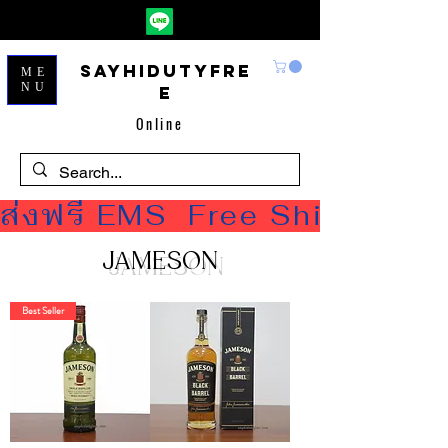
Sayhidutyfre
ME
NU
e
Online
ส่งฟรี EMS  Free Shipping
JAMESON
Best Seller