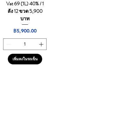
Vat 69 (1L) 40% / 1
ลัง 12 ขวด 5,900
บาท
ราคา
฿5,900.00
เพิ่มลงในรถเข็น
1
/
1
CONTACT
E
mail:
dutyfreeonlinestore@gmail.com
Line : @739cgawg
Line : dutyfreeonlines
Line : dutyfree.com