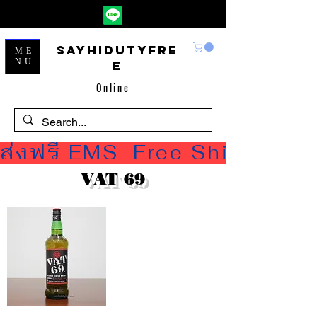
Sayhidutyfre
ME
NU
e
Online
ส่งฟรี EMS  Free Shipping
VAT 69