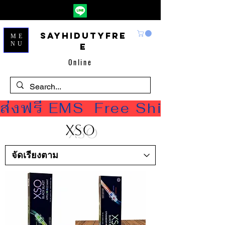
Sayhidutyfre
ME
NU
e
Online
ส่งฟรี EMS  Free Shipping
XSO