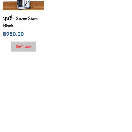
บุหรี่ - Seven Stars
Black
ราคา
฿950.00
สินค้าหมด
1
/
1
CONTACT
E
mail:
dutyfreeonlinestore@gmail.com
Line : @739cgawg
Line : dutyfreeonlines
Line : dutyfree.com