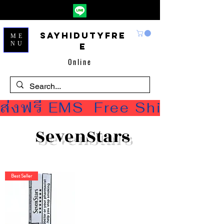
Sayhidutyfre
ME
NU
e
Online
ส่งฟรี EMS  Free Shipping
SevenStars
Best Seller