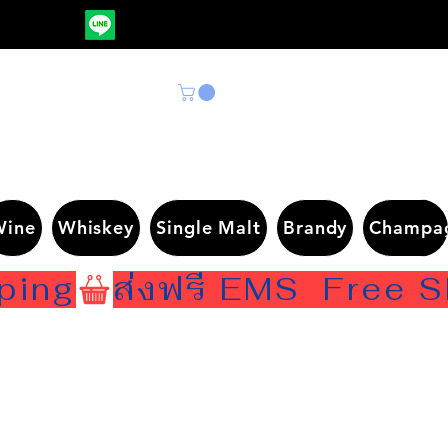
Wine
Whiskey
Single Malt
Brandy
Champa