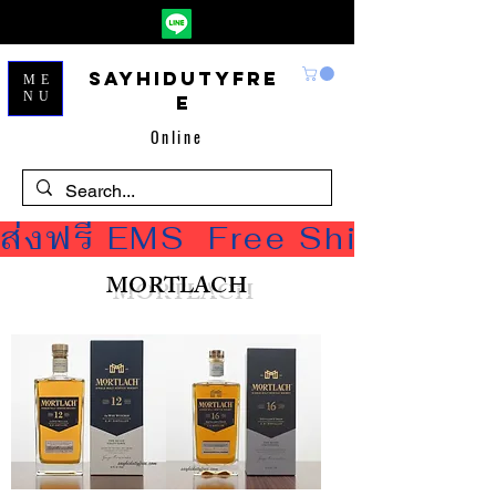
Sayhidutyfre
ME
NU
e
Online
ส่งฟรี EMS  Free Shipping
MORTLACH