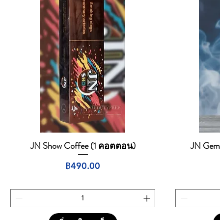
JN Show Coffee (1 คอตตอน)
JN Gem S
ดูข้อมูลด่วน
ราคา
฿490.00