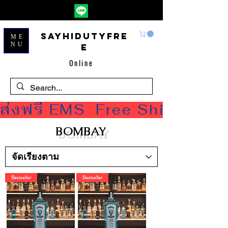
Sayhidutyfre
ME
NU
e
Online
ส่งฟรี EMS  Free Shipping
BOMBAY
Bestseller
Bestseller