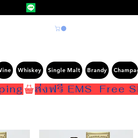
Wine
Whiskey
Single Malt
Brandy
Champa