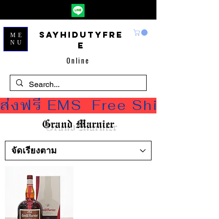
Sayhidutyfre
ME
NU
e
Online
ส่งฟรี EMS  Free Shipping
Grand Marnier