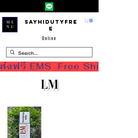
Sayhidutyfre
ME
NU
e
Online
ส่งฟรี EMS  Free Shipping
LM