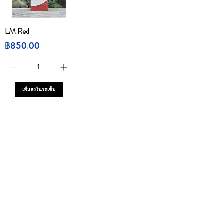
LM Red
ราคา
฿850.00
เพิ่มลงในรถเข็น
1
/
1
CONTACT
E
mail:
dutyfreeonlinestore@gmail.com
Line : @739cgawg
Line : dutyfreeonlines
Line : dutyfree.com