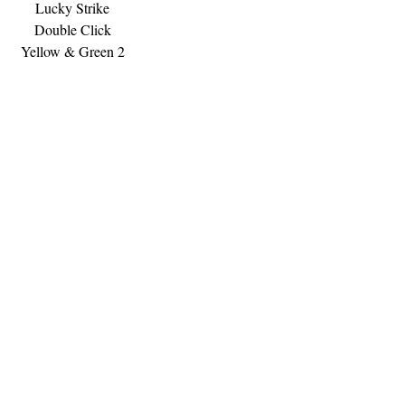
Lucky Strike
Double Click
Yellow & Green 2
เม็ดบีบ (1
คอตตอน)
ราคา
฿890.00
สินค้าหมด
1
/
1
CONTACT
E
mail:
dutyfreeonlinestore@gmail.com
Line : @739cgawg
Line : dutyfreeonlines
Line : dutyfree.com