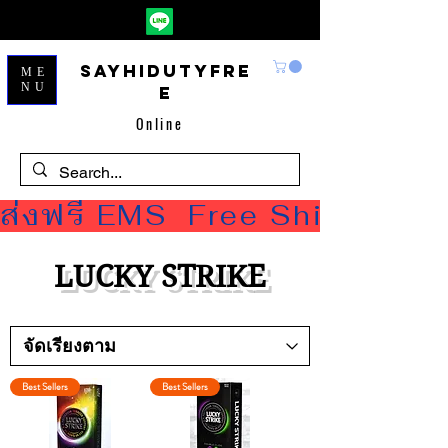
Sayhidutyfre
ME
NU
e
Online
ส่งฟรี EMS  Free Shipping
LUCKY STRIKE
Best Sellers
Best Sellers