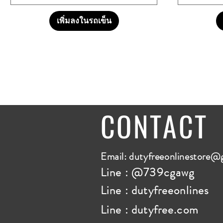
เพิ่มลงในรถเข็น
CONTACT
E
mail:
dutyfreeonlinestore@
Line : @739cgawg
Line : dutyfreeonlines
Line : dutyfree.com