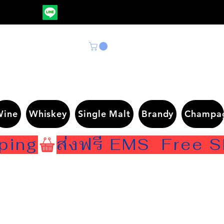
Wine
Whiskey
Single Malt
Brandy
Champa