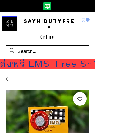
Sayhidutyfre
ME
NU
e
Online
ส่งฟรี EMS  Free Shipping