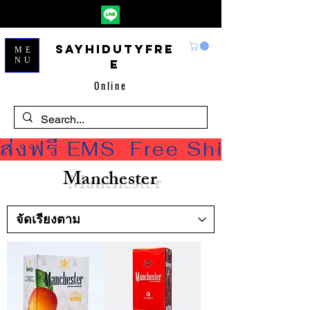
Sayhidutyfre
ME
NU
e
Online
ส่งฟรี EMS  Free Shipping
Manchester