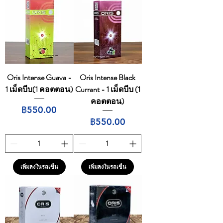
Oris Intense Guava -
Oris Intense Black
1 เม็ดบีบ(1 คอตตอน)
Currant - 1 เม็ดบีบ (1
คอตตอน)
ราคา
฿550.00
ราคา
฿550.00
เพิ่มลงในรถเข็น
เพิ่มลงในรถเข็น