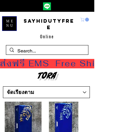
Sayhidutyfre
ME
NU
e
Online
ส่งฟรี EMS  Free Shipping
TORA