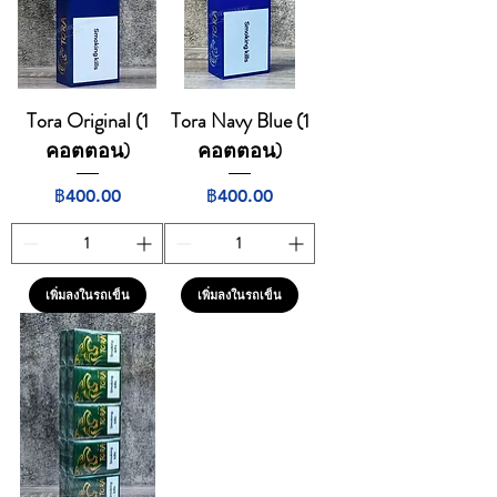
Tora Original (1
Tora Navy Blue (1
คอตตอน)
คอตตอน)
ราคา
ราคา
฿400.00
฿400.00
เพิ่มลงในรถเข็น
เพิ่มลงในรถเข็น