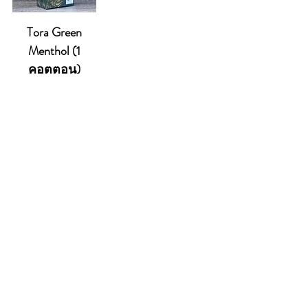
Tora Green
Menthol (1
คอตตอน)
ราคา
฿400.00
เพิ่มลงในรถเข็น
1
/
1
CONTACT
E
mail:
dutyfreeonlinestore@gmail.com
Line : @739cgawg
Line : dutyfreeonlines