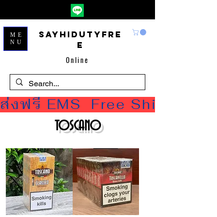
Sayhidutyfre
ME
NU
e
Online
ส่งฟรี EMS  Free Shipping
TOSCANO