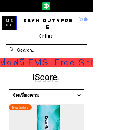
Sayhidutyfre
ME
NU
e
Online
ส่งฟรี EMS  Free Shipping
iScore
Best Sellers