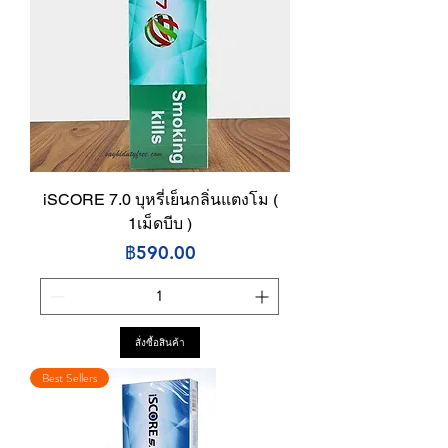
iSCORE 7.0 บุหรี่เย็นกลิ่นแตงโม (
1เม็ดบีบ )
ราคา
฿590.00
สั่งซื้อสินค้า
Best Sellers