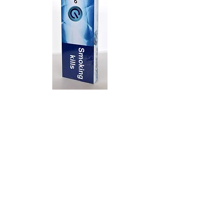
iScore 5.0 Slims 1 เม็ดบีบ ( 1
คอตตอน)
ราคา
฿590.00
สั่งซื้อสินค้า