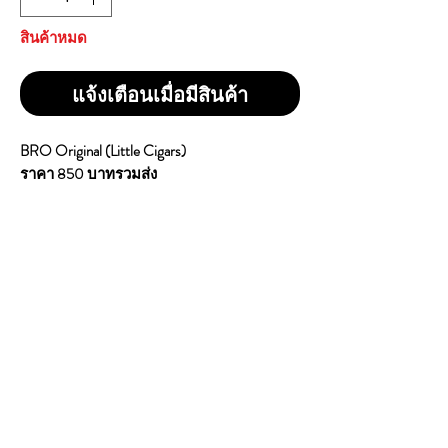
สินค้าหมด
แจ้งเตือนเมื่อมีสินค้า
BRO Original (Little Cigars)
ราคา 850 บาทรวมส่ง
ซิการ์ขนาดเล็กยี่ห้อ "BRO"
เป็นบุหรี่ซิการ์ขนาดเล็ก (Little Cigars)
มีระบุว่าเป็นรสชาติ "AROMATIC" และเป็น
แบบ "ORIGINAL"
กล่องนี้บรรจุ 100 มวน
บุหรี่ซิการ์ขนาดเล็กแตกต่างจากบุหรี่ทั่วไป
ตรงที่บุหรี่ซิการ์ขนาดเล็กใช้ใบยาสูบห่อแทน
กระดาษที่ไม่มีส่วนผสมของยาสูบ
1 คอตตอน 100 ม้วน
Original American Blend