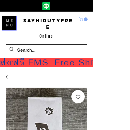
Sayhidutyfre
ME
NU
e
Online
ส่งฟรี EMS  Free Shipping