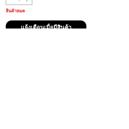
สินค้าหมด
แจ้งเตือนเมื่อมีสินค้า
BRO Dark Cream (Little Cigars)
ราคา 850 บาทรวมส่ง
เป็นบุหรี่ซิการ์ขนาดเล็ก (Little Cigars)
มีรสชาติ Dark Cream และเป็นแบบ Aromatic
(มีกลิ่นหอม)
1 คอตตอน 100 ม้วน
Original American Blend
CONTACT
E
mail:
dutyfreeonlinestore@gmail.com
Line : @739cgawg
Line : dutyfreeonlines