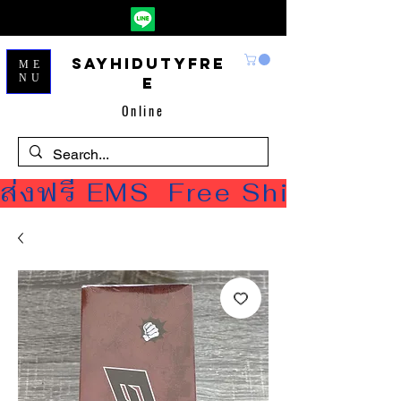
Sayhidutyfre
ME
NU
e
Online
ส่งฟรี EMS  Free Shipping