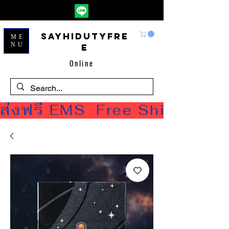
Sayhidutyfre
ME
NU
e
Online
ส่งฟรี EMS  Free Shipping