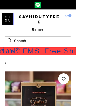
Sayhidutyfre
ME
NU
e
Online
ส่งฟรี EMS  Free Shipping