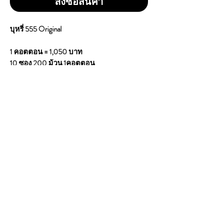
สั่งซื้อสินค้า
บุหรี่ 555 Original
1 คอตตอน = 1,050 บาท
10 ซอง 200 ม้วน 1คอตตอน
Tar 11mg
Nicotine 1.1 mg
จากประเทศ : London (CTBAT International Co.
Limited)
เป็นบุหรี่สายร้อน แบบไลท์ไม่แรงมาก เบา
กว่ามาร์ลโบโรแดงและL&M รสชาติแบบ
ดั้งเดิม ก้นกรองยาวหน่อย สูบนุ่ม ใบยาดี เก
รดพรีเมี่ยม ความแรง(ระดับเข้มกำลังดี) มวน
ขนาดปกติ
CONTACT
E
mail:
dutyfreeonlinestore@gmail.com