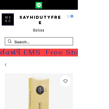
Sayhidutyfre
ME
NU
e
Online
ส่งฟรี EMS  Free Shipping