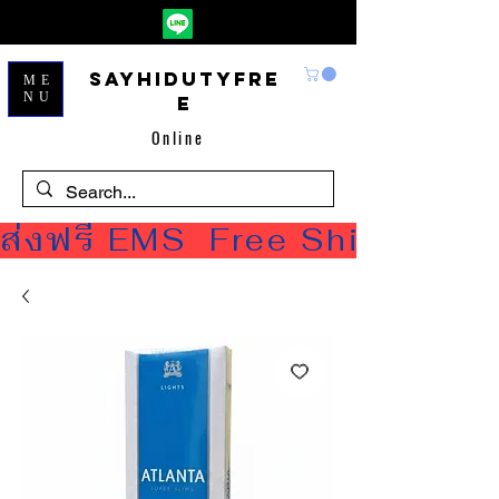
Sayhidutyfre
ME
NU
e
Online
ส่งฟรี EMS  Free Shipping