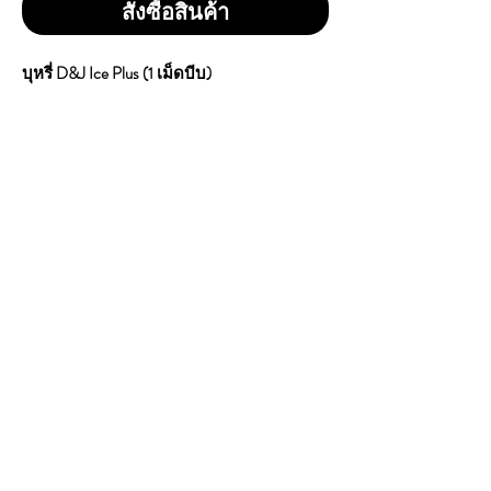
สั่งซื้อสินค้า
บุหรี่ D&J Ice Plus (1 เม็ดบีบ)
1-คอตตอน = 600
Tar : ไม่ระบุ | Nicotine : ไม่ระบุ |
ขนาด : 10-ซอง 200-มวน (1-คอตตอน)
Made in UAE
บุหรี่ DJ Ice Plus มีจุดเด่นที่ ความเย็นระดับ
จัดเต็ม (Menthol) ให้ความรู้สึกสดชื่นตั้งแต่
คำแรกที่สูบ กลิ่นและรสสัมผัสจะมีความ
คล้ายคลึงกับบุหรี่แบรนด์ระดับพรีเมียม
CONTACT
E
mail:
dutyfreeonlinestore@gmail.com
Line : @739cgawg
Line : dutyfreeonlines