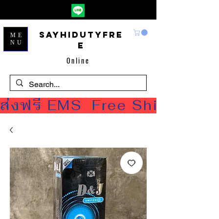
Sayhidutyfre
ME
NU
e
Online
ส่งฟรี EMS  Free Shipping