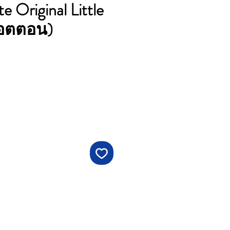
rte Original Little
คอตตอน)
คา