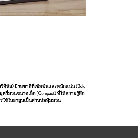
 ออริจินัล) มีรสชาติที่เข้มข้นและหนักแน่น (Bold
ุหรี่มวนขนาดเล็ก (Compact) ที่ให้ความรู้สึก
ารใช้ใบยาสูบเป็นส่วนห่อหุ้มมวน