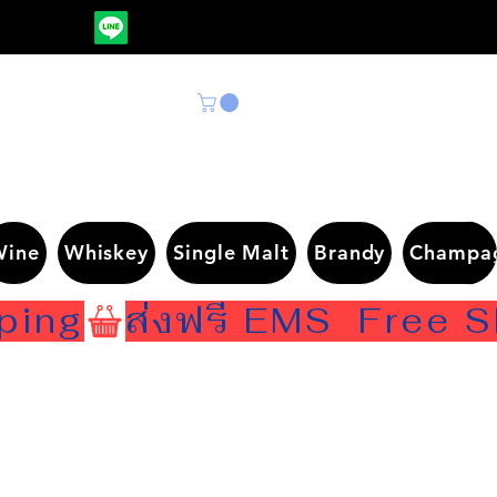
Wine
Whiskey
Single Malt
Brandy
Champa