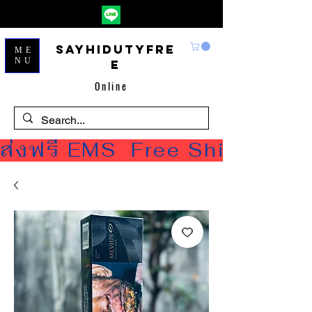
Sayhidutyfre
ME
NU
e
Online
ส่งฟรี EMS  Free Shipping