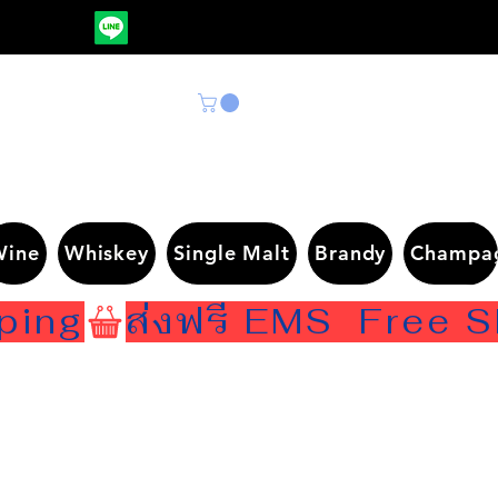
Wine
Whiskey
Single Malt
Brandy
Champa