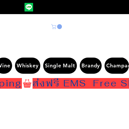
Wine
Whiskey
Single Malt
Brandy
Champa