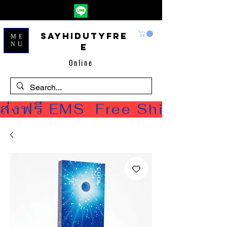
Sayhidutyfre
ME
NU
e
Online
ส่งฟรี EMS  Free Shipping