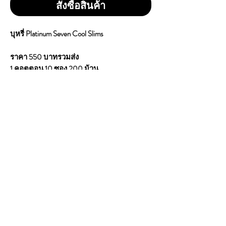
สั่งซื้อสินค้า
บุหรี่ Platinum Seven Cool Slims
ราคา 550 บาทรวมส่ง
1 คอตตอน 10 ซอง 200 ม้วน
Tar : 4mg
Nicotine : 0.4mg
Country of Origin : Made In UAE (Blended In
Switzerland)
เป็นบุหรี่ สายเย็นมาก หอมกลิ่น เมนทอล
ความแรง(ระดับกลางกำลังดี) มี1เม็ดบีบ(บีบ
กด แคปซูล ใน ตัวกรอง เพื่อ ให้ได้รสชาติ ที่
เข้มข้น ด้วย กลิ่น เมนทอล อย่างชัดเจน) มวน
ขนาดเล็กสลิม
CONTACT
E
mail:
dutyfreeonlinestore@gmail.com