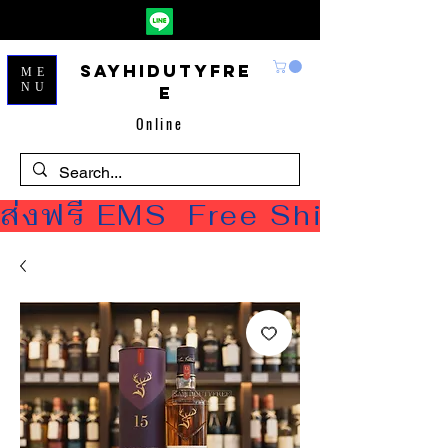
Sayhidutyfre
ME
NU
e
Online
ส่งฟรี EMS  Free Shipping