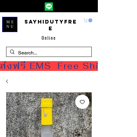
Sayhidutyfre
ME
NU
e
Online
ส่งฟรี EMS  Free Shipping