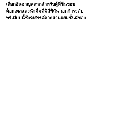
เลือกอันชาญฉลาดสำหรับผู้ที่ชื่นชอบ
ค็อกเทลและนักดื่มที่พิถีพิถัน วอดก้าระดับ
พรีเมียมนี้ซึ่งรังสรรค์จากส่วนผสมชั้นดีของ
ฝรั่งเศส มอบรสชาติเลมอนที่สดชื่นและ
รสชาติที่นุ่มนวลและอบอุ่น เหมาะสำหรับ
เพิ่มรสชาติให้กับทุกโอกาส
วอดก้าฝรั่งเศสพรีเมี่ยม: ผลิตจากข้าวสาลี
ฤดูหนาวคุณภาพเยี่ยมของฝรั่งเศสและ
น้ำแร่ที่ผ่านการกรองด้วยหินปูน
เมนตัน เลมอน เอสเซนซ์: ผสมผสานด้วย
สารสกัดเลมอน Menton อันเลื่องชื่อของ
ฝรั่งเศส
โปรไฟล์รสชาติที่หลากหลาย: ให้รส
เลมอนที่สดใสสมดุลพร้อมรสชาติที่
สะอาดและละเอียดอ่อน
เหมาะสำหรับค็อกเทล: เหมาะอย่างยิ่ง
สำหรับการสร้างค็อกเทลคลาสสิกและ
สร้างสรรค์ รวมถึง Grey Goose Le Citron
Bloody Mary และ Caipiroska