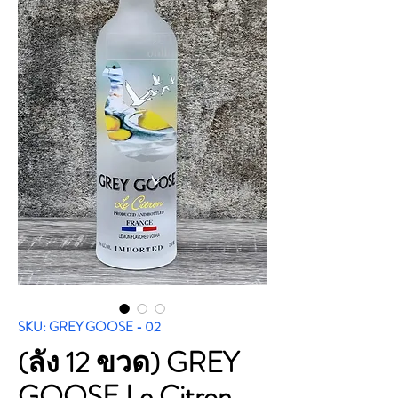
SKU: GREY GOOSE - 02
(ลัง 12 ขวด) GREY
GOOSE Le Citron