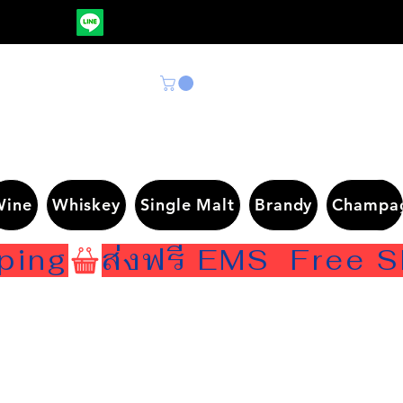
Wine
Whiskey
Single Malt
Brandy
Champa