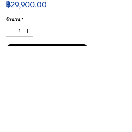
ราคา
฿29,900.00
จำนวน
*
สั่งซื้อสินค้า
(ลัง 12 ขวด) Penfolds Bin 389 Cabernet Shiraz
2022
ราคาลัง 12 ขวด 29,900 บาทรวมส่ง
Volume : 75cl.
Vol / Alc : 14.5%
Country / Australia
Wine Type : Red Wine
CONTACT