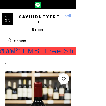
Sayhidutyfre
ME
NU
e
Online
ส่งฟรี EMS  Free Shipping