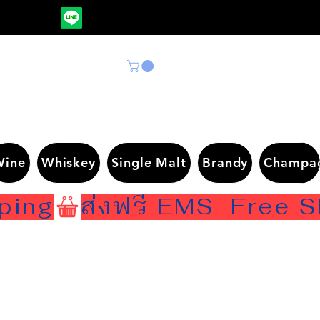
Wine
Whiskey
Single Malt
Brandy
Champa