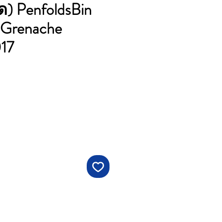
ด) PenfoldsBin
z Grenache
17
ราคา