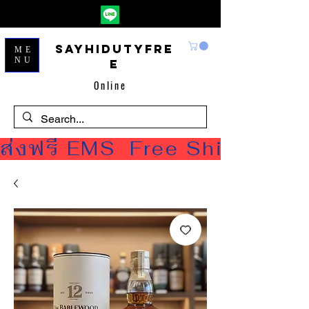
Sayhidutyfre
ME
NU
e
Online
ส่งฟรี EMS  Free Shipping