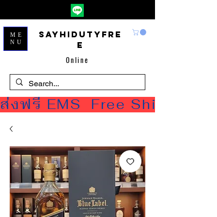
Sayhidutyfre
ME
NU
e
Online
ส่งฟรี EMS  Free Shipping