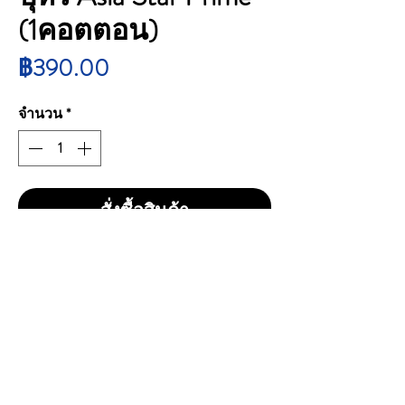
(1คอตตอน)
ราคา
฿390.00
จำนวน
*
สั่งซื้อสินค้า
บุหรี่ Asia Star Prime
ราคา 390 บาทรวมส่ง
1 คอตตอน 10 ซอง/200 ม้วน
Tar : 8mg | Nicotine : 0.9mg
Asia Star Prime
แบรนด์ใหม่จากญี่ปุ่น เอเชียสตาร์