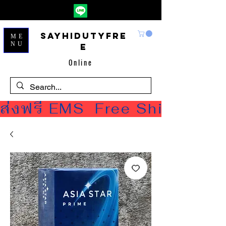
Sayhidutyfre
ME
NU
e
Online
ส่งฟรี EMS  Free Shipping