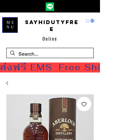
Sayhidutyfre
ME
NU
e
Online
ส่งฟรี EMS  Free Shipping