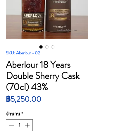
SKU: Aberlour - 02
Aberlour 18 Years
Double Sherry Cask
(70cl) 43%
ราคา
฿5,250.00
จำนวน
*