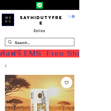
Sayhidutyfre
ME
NU
e
Online
ส่งฟรี EMS  Free Shipping