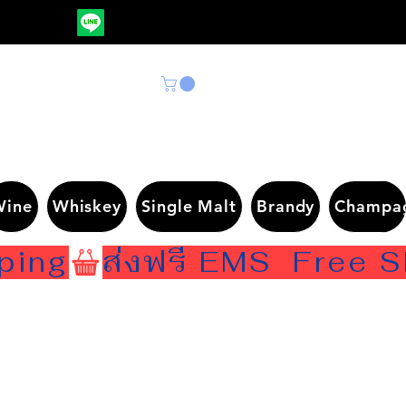
Wine
Whiskey
Single Malt
Brandy
Champa