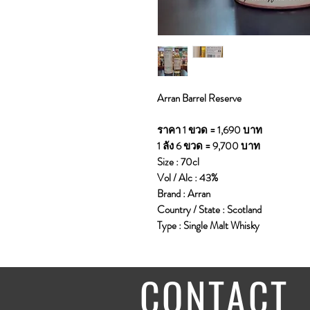
Arran Barrel Reserve
ราคา 1 ขวด = 1,690 บาท
1 ลัง 6 ขวด = 9,700 บาท
Size : 70cl
Vol / Alc : 43%
Brand : Arran
Country / State : Scotland
Type : Single Malt Whisky
CONTACT