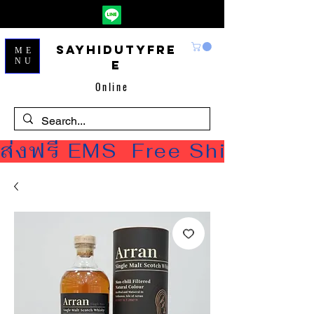
Sayhidutyfre
ME
NU
e
Online
ส่งฟรี EMS  Free Shipping