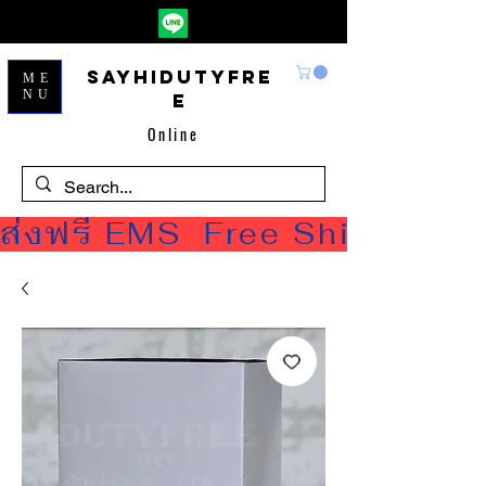
Sayhidutyfre
ME
NU
e
Online
ส่งฟรี EMS  Free Shipping