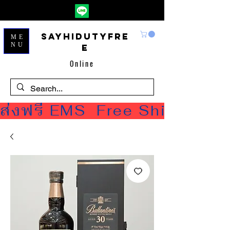
Sayhidutyfre
ME
NU
e
Online
ส่งฟรี EMS  Free Shipping